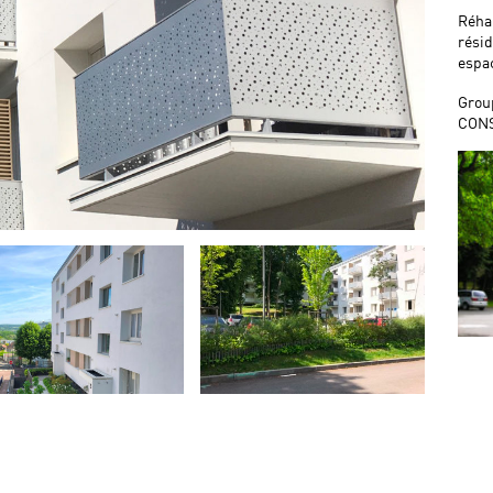
Réhab
rési
espa
Grou
CONS