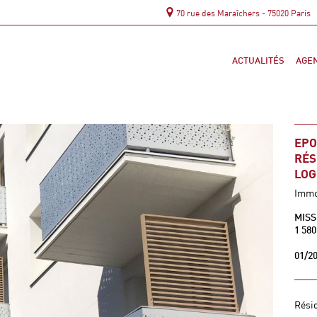
70 rue des Maraîchers - 75020 Paris
ACTUALITÉS
AGE
EPO
RÉS
LO
Immo
MISS
1 580
01/2
Rési