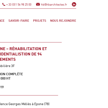
linkedin
+ 33 (0)1 56 98 25 00
hb@hbarchitectes.fr
NCE
SAVOIR-FAIRE
PROJETS
NOUS REJOINDRE
NE – RÉHABILITATION ET
IDENTIALISTION DE 94
GEMENTS
bilière 3F
ION COMPLÈTE
 000 HT
019
dence Georges Méliès à Epone (78)